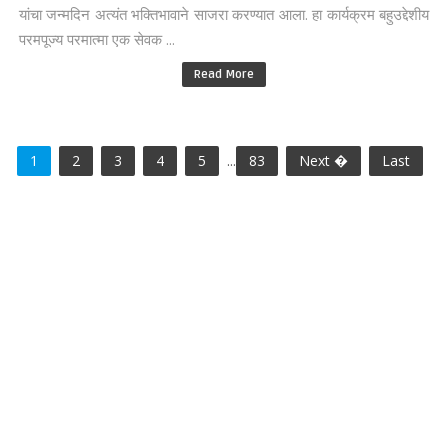
यांचा जन्मदिन अत्यंत भक्तिभावाने साजरा करण्यात आला. हा कार्यक्रम बहुउद्देशीय
परमपूज्य परमात्मा एक सेवक ...
Read More
1
2
3
4
5
...
83
Next �
Last