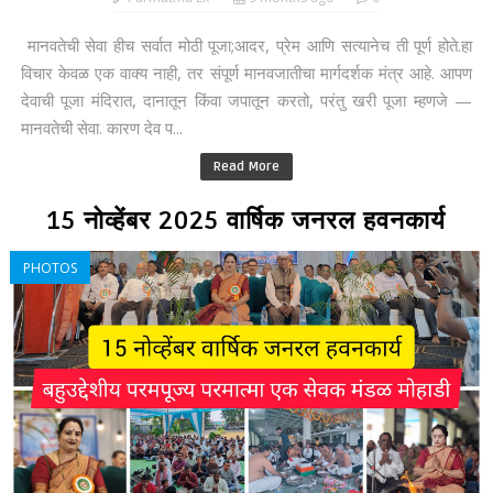
मानवतेची सेवा हीच सर्वात मोठी पूजा;आदर, प्रेम आणि सत्यानेच ती पूर्ण होते.हा
विचार केवळ एक वाक्य नाही, तर संपूर्ण मानवजातीचा मार्गदर्शक मंत्र आहे. आपण
देवाची पूजा मंदिरात, दानातून किंवा जपातून करतो, परंतु खरी पूजा म्हणजे —
मानवतेची सेवा. कारण देव प...
Read More
15 नोव्हेंबर 2025 वार्षिक जनरल हवनकार्य
PHOTOS