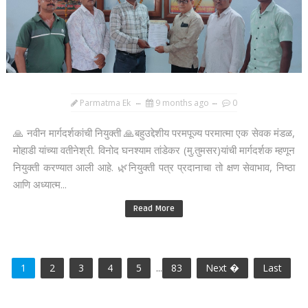
Parmatma Ek
9 months ago
0
🙏 नवीन मार्गदर्शकांची नियुक्ती 🙏बहुउद्देशीय परमपूज्य परमात्मा एक सेवक मंडळ,
मोहाडी यांच्या वतीनेश्री. विनोद घनश्याम तांडेकर (मु.तुमसर)यांची मार्गदर्शक म्हणून
नियुक्ती करण्यात आली आहे. 🌿नियुक्ती पत्र प्रदानाचा तो क्षण सेवाभाव, निष्ठा
आणि अध्यात्म...
Read More
1
2
3
4
5
...
83
Next �
Last