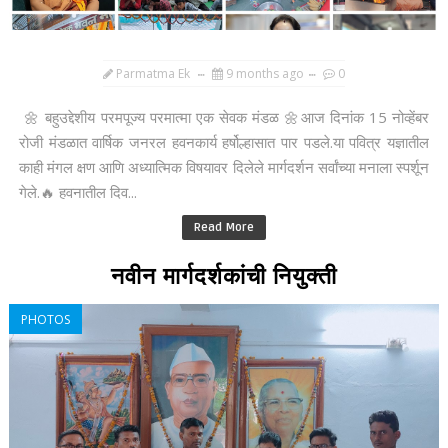
Parmatma Ek
9 months ago
0
🌼 बहुउद्देशीय परमपूज्य परमात्मा एक सेवक मंडळ 🌼आज दिनांक 15 नोव्हेंबर
रोजी मंडळात वार्षिक जनरल हवनकार्य हर्षोल्हासात पार पडले.या पवित्र यज्ञातील
काही मंगल क्षण आणि अध्यात्मिक विषयावर दिलेले मार्गदर्शन सर्वांच्या मनाला स्पर्शून
गेले.🔥 हवनातील दिव...
Read More
नवीन मार्गदर्शकांची नियुक्ती
PHOTOS