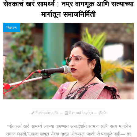
सेवकाचं खरं सामर्थ्य : नम्र वागणूक आणि सत्याच्या
मार्गातून समाजनिर्मिती
शिकवण
Parmatma Ek
8 months ago
0
“सेवकाचं खरं सामर्थ्य त्याच्या वागण्यात असतं;शांत स्वभाव आणि सत्य मार्गानेच
समाज घडतो.”एखादा माणूस सेवक म्हणून ओळखला जातो, ते पदामुळे नाही— तर