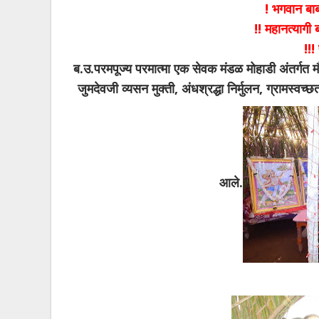
! भगवान बाब
!! महानत्यागी 
!!!
ब.उ.परमपूज्य परमात्मा एक सेवक मंडळ मोहाडी अंतर्गत 
जुमदेवजी व्यसन मुक्ती, अंधश्रद्धा निर्मुलन, ग्रामस्व
आले.