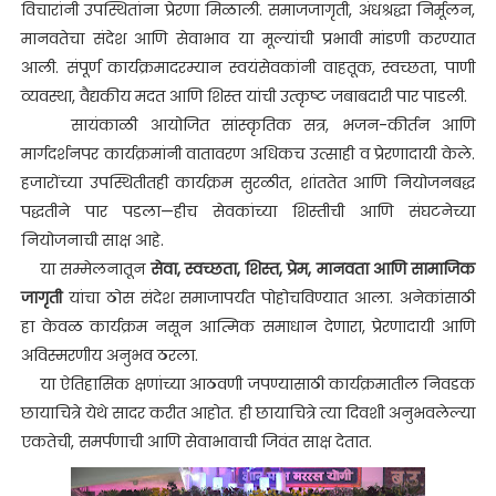
विचारांनी उपस्थितांना प्रेरणा मिळाली. समाजजागृती, अंधश्रद्धा निर्मूलन,
मानवतेचा संदेश आणि सेवाभाव या मूल्यांची प्रभावी मांडणी करण्यात
आली. संपूर्ण कार्यक्रमादरम्यान स्वयंसेवकांनी वाहतूक, स्वच्छता, पाणी
व्यवस्था, वैद्यकीय मदत आणि शिस्त यांची उत्कृष्ट जबाबदारी पार पाडली.
सायंकाळी आयोजित सांस्कृतिक सत्र, भजन-कीर्तन आणि
मार्गदर्शनपर कार्यक्रमांनी वातावरण अधिकच उत्साही व प्रेरणादायी केले.
हजारोंच्या उपस्थितीतही कार्यक्रम सुरळीत, शांततेत आणि नियोजनबद्ध
पद्धतीने पार पडला—हीच सेवकांच्या शिस्तीची आणि संघटनेच्या
नियोजनाची साक्ष आहे.
या सम्मेलनातून
सेवा, स्वच्छता, शिस्त, प्रेम, मानवता आणि सामाजिक
जागृती
यांचा ठोस संदेश समाजापर्यंत पोहोचविण्यात आला. अनेकांसाठी
हा केवळ कार्यक्रम नसून आत्मिक समाधान देणारा, प्रेरणादायी आणि
अविस्मरणीय अनुभव ठरला.
या ऐतिहासिक क्षणांच्या आठवणी जपण्यासाठी कार्यक्रमातील निवडक
छायाचित्रे येथे सादर करीत आहोत. ही छायाचित्रे त्या दिवशी अनुभवलेल्या
एकतेची, समर्पणाची आणि सेवाभावाची जिवंत साक्ष देतात.