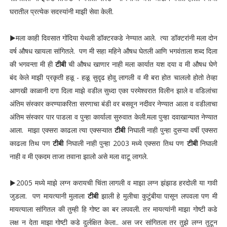
घरातील प्रत्येक सदस्यांनी माझी सेवा केली.
▶मला काही दिवसात गोंदिया येथली डॉक्टरकडे नेण्यात आले. त्या डॉक्टरांनी मला दोन
वर्ष औषध खायला सांगितले. पण मी सहा महिने औषध घेतली आणि भगवंताला शब्द दिला
की भगवन्ता मी ही
टीबी
ची औषध खाणार नाही मला कार्यात यश दया व मी औषध घेणे
बंद केले माझी प्रकृती हळू - हळू सुदृढ होवु लागली व मी बरा होत चाललो होतो तेव्हा
आणखी काळानी दगा दिला माझे वडील सुध्दा एका परमेश्वरात विलीन झाले व वडिलांचा
अंतिम संस्कार करण्याकरिता सरणाचा बंडी वर बसवून नदीवर नेण्यात आला व वडीलाचा
अंतिम संस्कार पार पाडला व पुन्हा कार्याला सुरुवात केली.मला पुन्हा दवाखान्यात नेण्यात
आला. माझा एक्सरा काढला त्या एक्सऱ्यात
टीबी
निघाली नाही पुन्हा दुसऱ्या वर्षी एक्सरा
काढला तिथ पण
टीबी
निघाली नाही पुन्हा 2003 मध्ये एक्सरा तिथ पण
टीबी
निघाली
नाही व मी एकदम ताजा तवाना झालो असे मला वाटू लागले.
▶2005 मध्ये माझे लग्न करायची चिंता लागली व माझा लग्न झंझाड हरदोली या गावी
जुडला. पण मायत्यानी मुलाला
टीबी
झाली हे मुलीचा कुटुंबीया पासून लपवला पण मी
मायत्याला सांगितल की तुम्ही हि गोष्ट का बर लपवली. तर मायत्यांनी माझा गोष्टी कडे
लक्ष न देता माझा गोष्टी कडे दुर्लक्षित केला.. अस जर सांगितला तर तुझे लग्न तुटून