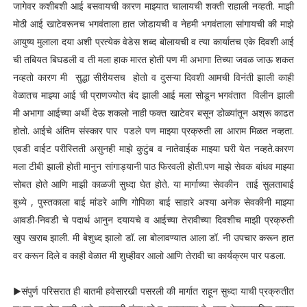
जागेवर कशीबशी आई बसवायची कारण माझ्यात चालायची शक्ती राहाली नव्हती. माझी
मोठी आई खाटेवरूनच भगवंताला हात जोडायची व नेहमी भगवंताला सांगायची की माझे
आयुष्य मुलाला दया अशी प्रत्येक वेडेस शब्द बोलायची व त्या कार्यातच एके दिवशी आई
ची तबियत बिघडली व ती मला हाक मारत होती पण मी अभागा तिच्या जवळ जाऊ शकत
नव्हतो कारण मी सुद्धा सीरीयसच होतो व दुसऱ्या दिवशी आमची विनंती झाली काही
वेळातच माझ्या आई ची प्राणज्योत बंद झाली आई मला सोडून भगवंतात विलीन झाली
मी अभागा आईच्या अर्थी देऊ शकलो नाही फक्त खाटेवर बसून डोळ्यांतून अश्रू काढत
होतो. आईचे अंतिम संस्कार पार पडले पण माझ्या प्रक्रुती ला आराम मिळत नव्हता.
एवडी वाईट परीस्तिती असुनही माझे कुटुंब व नातेवाईक माझ्या घरी येत नव्हते.कारण
मला टीबी झाली होती मानुन सांगाड्यानी पाठ फिरवली होती.पण माझे सेवक बांधव माझ्या
सोबत होते आणि माझी काळजी सुध्दा घेत होते. या मार्गाच्या सेवकीन ताई सुलताबाई
बुध्ये , पुस्तकाला बाई मांडरे आणि गोपिका बाई साहारे अश्या अनेक सेवकीनी माझ्या
आवडी-निवडी चे पदार्थ आनुन दयायचे व आईच्या तेरावीच्या दिवशीच माझी प्रक्रुती
खुप खराब झाली. मी बेशुध्द झालो डॉ. ला बोलावण्यात आला डॉ. नी उपचार करून हात
वर करून दिले व काही वेळात मी शुध्हीवर आलो आणि तेरावी चा कार्यक्रम पार पडला.
▶संपुर्ण परिसरात ही बातमी हवेसारखी पसरली की मार्गात राहून सुध्दा याची प्रक्रुतीत