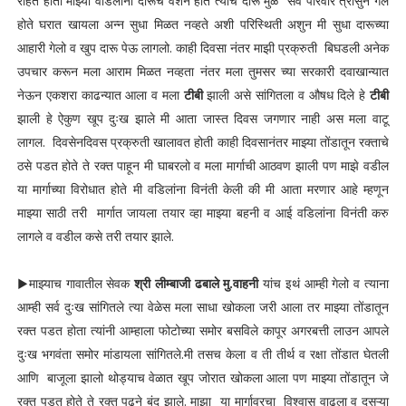
राहत होता माझ्या वडिलांना दारूचे वेशन होते त्यांच दारू मुळे सर्व परिवार त्रासुन गेले
होते घरात खायला अन्न सुधा मिळत नव्हते अशी परिस्थिती अशुन मी सुधा दारूच्या
आहारी गेलो व खुप दारू पेऊ लागलो. काही दिवसा नंतर माझी प्रक्रुती बिघडली अनेक
उपचार करून मला आराम मिळत नव्हता नंतर मला तुमसर च्या सरकारी दवाखान्यात
नेऊन एकशरा काढन्यात आला व मला
टीबी
झाली असे सांगितला व औषध दिले हे
टीबी
झाली हे ऐकुण खूप दुःख झाले मी आता जास्त दिवस जगणार नाही अस मला वाटू
लागल. दिवसेनदिवस प्रक्रुती खालावत होती काही दिवसानंतर माझ्या तोंडातून रक्ताचे
ठसे पडत होते ते रक्त पाहून मी घाबरलो व मला मार्गाची आठवण झाली पण माझे वडील
या मार्गाच्या विरोधात होते मी वडिलांना विनंती केली की मी आता मरणार आहे म्हणून
माझ्या साठी तरी मार्गात जायला तयार व्हा माझ्या बहनी व आई वडिलांना विनंती करु
लागले व वडील कसे तरी तयार झाले.
▶माझ्याच गावातील सेवक
श्री लीम्बाजी ढबाले मु.वाहनी
यांच इथं आम्ही गेलो व त्याना
आम्ही सर्व दुःख सांगितले त्या वेळेस मला साधा खोकला जरी आला तर माझ्या तोंडातून
रक्त पडत होता त्यांनी आम्हाला फोटोच्या समोर बसविले कापूर अगरबत्ती लाउन आपले
दुःख भगवंता समोर मांडायला सांगितले.मी तसच केला व ती तीर्थ व रक्षा तोंडात घेतली
आणि बाजूला झालो थोड्याच वेळात खूप जोरात खोकला आला पण माझ्या तोंडातून जे
रक्त पडत होते ते रक्त पढ़ने बंद झाले. माझा या मार्गावरचा विश्वास वाढला व दुसऱ्या