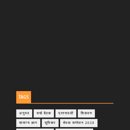
TAGS
अनुभव
चर्चा बैठक
प्रश्नावली
शिकवण
सामान्य ज्ञान
सुविचार
सेवक सम्मेलन 2019