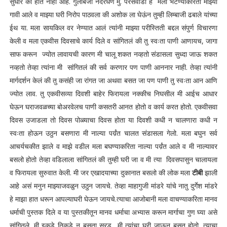
सुधार का होत नाही आहे. गुलाबजी नंदरधणे मु. परसवाडा हे मला भेटण्याकरिता माझ्या
गावी आले व माझ्या घरी निरोप पाठवला की अशोक ला घेऊंन तुम्ही लिम्बाजी ढबाले यांच्या
ईथ या. मला सायकिल वर नेण्यात आलं त्यांनी माझ्या परीस्तिती बद्दल संपुर्ण विचारणा
केली व मला एकवीस दिवसाचे कार्य दिले व सांगितलं की तु स्वःता पाणी आणायच, जागा
साफ करून ज्योत लावायची कारण मी चालू शकत नव्हतो संडासला सुध्दा जाऊ शकत
नव्हतो तेव्हा त्यांना मी सांगितलं की सर्व करणार पण पाणी आननार नाही. तेव्हा त्यांनी
मार्गदर्शन केलं की तु कसंही जा रांगत जा अथवा बसत जा पण पाणी तु स्वःता आन आणि
ज्योत लाव. तु एकवीसव्या दिवशी बाहेर फिरायला नक्कीच निघसील मी आईच आधार
घेऊन घराजवळच्या बोअरवेलच पाणी कसतरी आनत होतो व कार्य करत होतो. एकवीसवा
दिवस उजाडला तो दिवस पोळ्याचा दिवस होता या दिवशी कधी न चालणारा कधी न
स्वःता होऊन उठुन बसणारा मी नाल्या पर्य़ंत चालत संडासला गेलो. मला बघुन सर्व
आचर्यचकीत झाले व माझे वडील मला बघण्याकरिता नाल्या पर्य़ंत आले व मी नाल्यावर
बसलो होतो तेव्हा वडिलाला सांगितलं की तुम्ही घरी जा व मी त्या दिवसपासुन चालायला
व फिरायला सुरुवात केली. मी जर एखादयाच्या दुकानात बसलो की लोक मला
टीबी
झाली
आहे असं मनुन माझ्याजवळुन उठुन जायचे. तेव्हा माहागुजी मांडरे यांचे नातु दुर्गेश मांडरे
हे माझा हात धरून आपल्याघरी घेऊन जायचे.त्याचा आजोबानी मला वाचण्याकरिता मानव
धर्माची पुस्तक दिले व या पुस्तकीतून मानव धर्माचा अभ्यास करून मार्गाचा गुण घ्या असे
सांगितले. मी इकडे तिकडे न बसता सरड मी त्यांचा घरी जाऊन बसत होतो. त्याचा