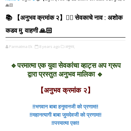
🙏🏻
📚 【अनुभव क्रमांक २】✍🏻 सेवकाचे नाव : अशोक
कडव मु. वाहणी 🙏🏻
Parmatma Ek
8 years ago
अनुभव,
🔹परमात्मा एक युवा सेवकांचा व्हाट्स अप ग्रूप
द्वारा प्रस्तुत अनुभव मालिका 🔹
【अनुभव क्रमांक २】
!!भगवान बाबा हनुमानजी को प्रणाम!!
!!महानत्यागी बाबा जुमदेवजी को प्रणाम!!
!!परमात्मा एक!!