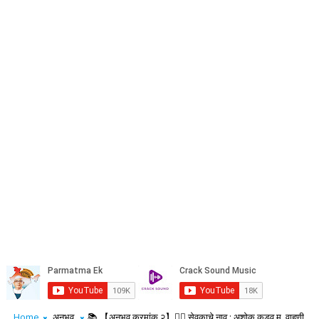
Home
अनुभव
📚 【अनुभव क्रमांक २】✍🏻 सेवकाचे नाव : अशोक कडव मु. वाहणी