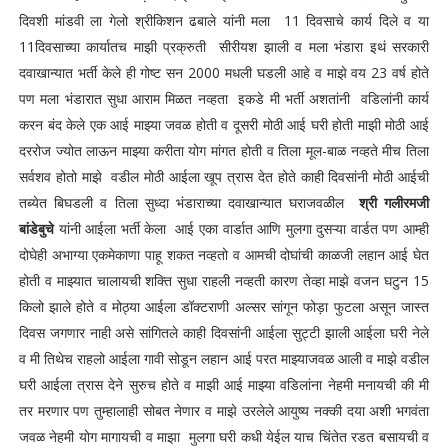
दिवशी मांडवी ला गेलो श्रीकिशन ढबाले यांनी मला 11 दिवसाचे कार्य दिले व या
11दिवसाच्या कार्यातच माझी प्रक्रुती सीरीयश झाली व मला भंडारा इथं सरकारी
दवाखान्यात भर्ती केले ही गोष्ट सन 2000 मधली घडली आहे व माझे वय 23 वर्ष होते
पण मला भंडारात सुधा आराम मिळत नव्हता इकडे मी भर्ती अशतांनी वडिलांनी कार्य
करन बंद केले एक आई माझ्या जवळ होती व दूसरी मोठी आई घरी होती माझी मोठी आई
दररोज ज्योत लाऊन माझ्या करीता योग मांगत होती व तिला मूल-बाळ नव्हते मीच तिला
सर्वशव होतो माझे वडील मोठी आईला खूप त्रास देत होते काही दिवसांनी मोठी आईची
तब्येत बिघडली व तिला सुध्दा भंडाराच्या दवाखान्यात घराजवळील
श्री गलीरमजी
बांडेबुचे
यांनी आईला भर्ती केला आई एका वार्डात आणि मुलगा दुसऱ्या वार्डत पण आम्ही
दोघेही अभाग्या एकमेकाणा पाहू शकत नव्हतो व आमची दोघांची काळजी लहान आई घेत
होती व माझ्यात चालायची शक्ति सुधा राहली नव्हती कारण तेव्हा माझे वजन घटुन 15
किलो झाले होते व मोठ्या आईला डॉक्टराणी अल्सर सांगून फोड़ा फुटला असून जास्त
दिवस जगणार नाही असे सांगितले काही दिवसांनी आईला सुट्टी झाली आईला घरी नेले
व मी तिथेच राहलो आईला गावी सोडून लहान आई परत माझ्याजवळ आली व माझे वडील
घरी आईला त्रास देने सुरुच होते व माझी आई माझ्या वडिलांना नेहमी मनायची की मी
तर मरणार पण तुम्हालाही सोबत नेणार व माझे उरलेले आयुष्य नक्की दया अशी भगवंता
जवळ नेहमी योग मागायची व माझा मुलगा घरी कधी येईल याच चिंतेत रडत बसायची व