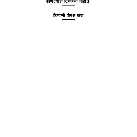
कोणत्याही टिप्पण्‍या नाहीत:
टिप्पणी पोस्ट करा