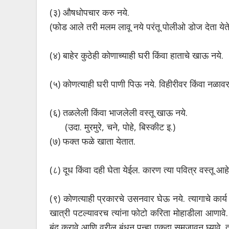
(३) औषधोपचार करु नये.
(फोड आले तरी मलम लावू नये परंतू पोलीओ डोज देता येते
(४) बाहेर कुठेही कोणाच्याही घरी किंवा हाताचे खाऊ नये.
(५) कोणत्याही घरी पाणी पिऊ नये. विहीरीवर किंवा नळावर स
(६) तळलेली किंवा भाजलेली वस्तू खाऊ नये.
(उदा. मुरमुरे, चने, पोहे, बिस्कीट इ.)
(७) फक्त फळे खाता येतात.
(८) दूध किंवा दही घेता येईल. कारण त्या पवित्र वस्तू आह
(९) कोणत्याही प्रकारचे उसनवार घेऊ नये. त्यागाचे कार्य प
खात्री पटल्यावरच त्यांना फोटो करिता मोहाडीला आणावे. 
बंद करावे आणि वरील बंधन पुन्हा एकदा समजावून घ्यावे. 