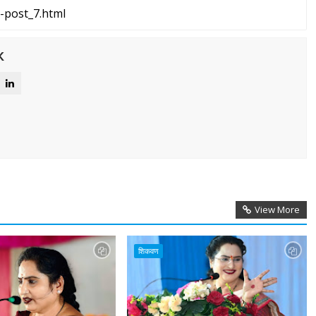
k
View More
शिकवण